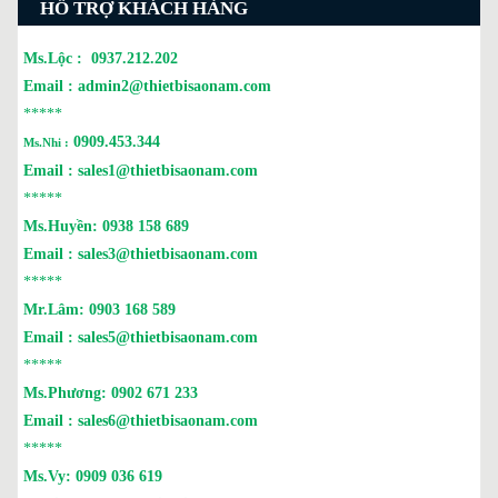
HỖ TRỢ KHÁCH HÀNG
Ms.Lộc :
0937.212.202
Email :
admin2@thietbisaonam.com
*****
0909.453.344
Ms.Nhi :
Email :
sales1@thietbisaonam.com
*****
Ms.Huyền:
0938 158 689
Email :
sales3@thietbisaonam.com
*****
Mr.Lâm:
0903 168 589
Email :
sales5@thietbisaonam.com
*****
Ms.Phương:
0902 671 233
Email :
sales6@thietbisaonam.com
*****
Ms.Vy:
0909 036 619