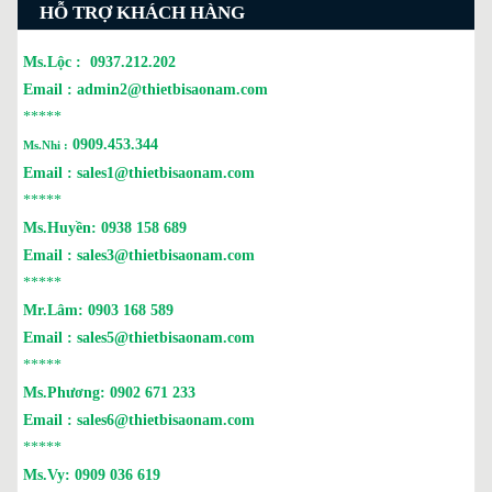
HỖ TRỢ KHÁCH HÀNG
Ms.Lộc :
0937.212.202
Email :
admin2@thietbisaonam.com
*****
0909.453.344
Ms.Nhi :
Email :
sales1@thietbisaonam.com
*****
Ms.Huyền:
0938 158 689
Email :
sales3@thietbisaonam.com
*****
Mr.Lâm:
0903 168 589
Email :
sales5@thietbisaonam.com
*****
Ms.Phương:
0902 671 233
Email :
sales6@thietbisaonam.com
*****
Ms.Vy:
0909 036 619