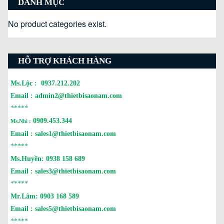
DANH MỤC
No product categories exist.
HỖ TRỢ KHÁCH HÀNG
Ms.Lộc :
0937.212.202
Email :
admin2@thietbisaonam.com
*****
0909.453.344
Ms.Nhi :
Email :
sales1@thietbisaonam.com
*****
Ms.Huyền:
0938 158 689
Email :
sales3@thietbisaonam.com
*****
Mr.Lâm:
0903 168 589
Email :
sales5@thietbisaonam.com
*****