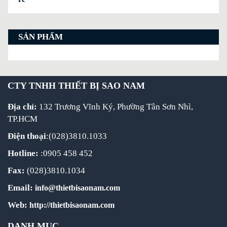
SẢN PHẨM
CTY TNHH THIẾT BỊ SAO NAM
Địa chỉ:
132 Trương Vĩnh Ký, Phường Tân Sơn Nhì,
TP.HCM
Điện thoại
:(028)3810.1033
Hotline:
:0905 458 452
Fax:
(028)3810.1034
Email:
info@thietbisaonam.com
Web:
http://thietbisaonam.com
DANH MỤC