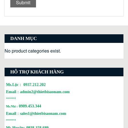
DANH MỤC
No product categories exist.
HỖ TRỢ KHÁCH HÀNG
Ms.Lộc :
0937.212.202
Email :
admin2@thietbisaonam.com
*****
0909.453.344
Ms.Nhi :
Email :
sales1@thietbisaonam.com
*****
Ms.Huyền:
0938 158 689