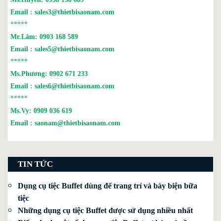
Email :
sales3@thietbisaonam.com
*****
Mr.Lâm:
0903 168 589
Email :
sales5@thietbisaonam.com
*****
Ms.Phương:
0902 671 233
Email :
sales6@thietbisaonam.com
*****
Ms.Vy:
0909 036 619
Email :
saonam@thietbisaonam.com
TIN TỨC
Dụng cụ tiệc Buffet dùng để trang trí và bày biện bữa
tiệc
Những dụng cụ tiệc Buffet được sử dụng nhiều nhất