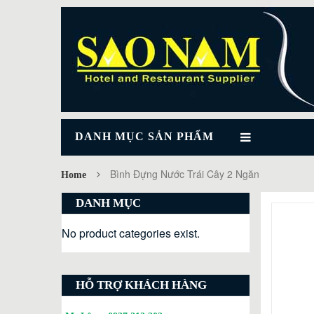
DANH MỤC SẢN PHẨM
Bình Đựng Nước Trái Cây 2 Ngăn
Home
DANH MỤC
No product categories exist.
HỖ TRỢ KHÁCH HÀNG