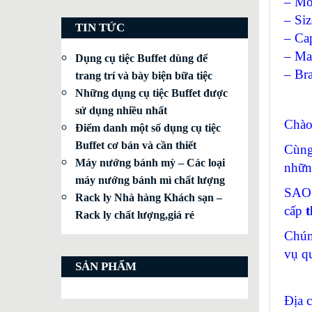
– Mo
– Si
TIN TỨC
– Cap
– Mat
Dụng cụ tiệc Buffet dùng để
– Br
trang trí và bày biện bữa tiệc
Những dụng cụ tiệc Buffet được
sử dụng nhiều nhất
Chào
Điểm danh một số dụng cụ tiệc
Buffet cơ bản và cần thiết
Cùng
Máy nướng bánh mỳ – Các loại
nhữn
máy nướng bánh mì chất lượng
SAO 
Rack ly Nhà hàng Khách sạn –
cấp
t
Rack ly chất lượng,giá rẻ
Chún
vụ q
SẢN PHẨM
Địa 