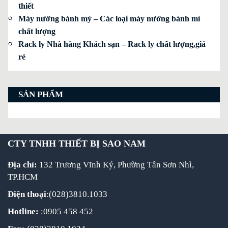
thiết
Máy nướng bánh mỳ – Các loại máy nướng bánh mì
chất lượng
Rack ly Nhà hàng Khách sạn – Rack ly chất lượng,giá
rẻ
SẢN PHẨM
CTY TNHH THIẾT BỊ SAO NAM
Địa chỉ:
132 Trương Vĩnh Ký, Phường Tân Sơn Nhì,
TP.HCM
Điện thoại
:(028)3810.1033
Hotline:
:0905 458 452