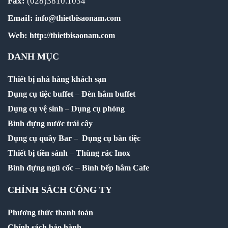
Fax:
(028)3810.1034
Email:
info@thietbisaonam.com
Web:
http://thietbisaonam.com
DANH MỤC
Thiết bị nhà hàng khách sạn
Dụng cụ tiệc buffet
–
Đèn hâm buffet
Dụng cụ vệ sinh
–
Dụng cụ phòng
Bình đựng nước trái cây
Dụng cụ quầy Bar
–
Dụng cụ bàn tiệc
Thiết bị tiền sảnh
–
Thùng rác Inox
–
Bình đựng ngũ cốc
Bình bếp hâm Cafe
CHÍNH SÁCH CÔNG TY
Phương thức thanh toán
Chính sách bảo hành