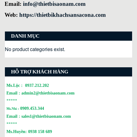
Email:
info@thietbisaonam.com
Web:
https://thietbikhachsansacona.com
DANH MỤC
No product categories exist.
HỖ TRỢ KHÁCH HÀNG
Ms.Lộc :
0937.212.202
Email :
admin2@thietbisaonam.com
*****
0909.453.344
Ms.Nhi :
Email :
sales1@thietbisaonam.com
*****
Ms.Huyền:
0938 158 689