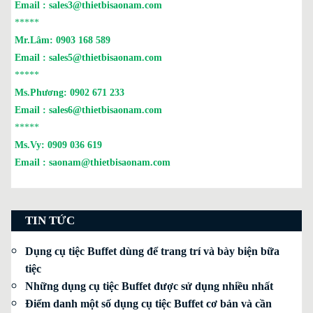
Email :
sales3@thietbisaonam.com
*****
Mr.Lâm:
0903 168 589
Email :
sales5@thietbisaonam.com
*****
Ms.Phương:
0902 671 233
Email :
sales6@thietbisaonam.com
*****
Ms.Vy:
0909 036 619
Email :
saonam@thietbisaonam.com
TIN TỨC
Dụng cụ tiệc Buffet dùng để trang trí và bày biện bữa
tiệc
Những dụng cụ tiệc Buffet được sử dụng nhiều nhất
Điểm danh một số dụng cụ tiệc Buffet cơ bản và cần