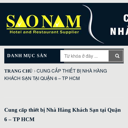
DANH MỤC SẢN
MAIN MENU
PHẨM
CUNG CẤP THIẾT BỊ NHÀ HÀNG
TRANG CHỦ
KHÁCH SẠN TẠI QUẬN 6 – TP HCM
Cung cấp thiết bị Nhà Hàng Khách Sạn tại Quận
6 – TP HCM