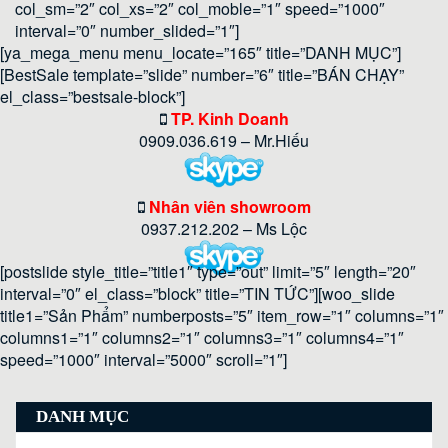
col_sm=”2″ col_xs=”2″ col_moble=”1″ speed=”1000″
interval=”0″ number_slided=”1″]
[ya_mega_menu menu_locate=”165″ title=”DANH MỤC”]
[BestSale template=”slide” number=”6″ title=”BÁN CHẠY”
el_class=”bestsale-block”]
TP. Kinh Doanh
0909.036.619 – Mr.Hiếu
Nhân viên showroom
0937.212.202 – Ms Lộc
[postslide style_title=”title1″ type=”out” limit=”5″ length=”20″
interval=”0″ el_class=”block” title=”TIN TỨC”][woo_slide
title1=”Sản Phẩm” numberposts=”5″ item_row=”1″ columns=”1″
columns1=”1″ columns2=”1″ columns3=”1″ columns4=”1″
speed=”1000″ interval=”5000″ scroll=”1″]
DANH MỤC