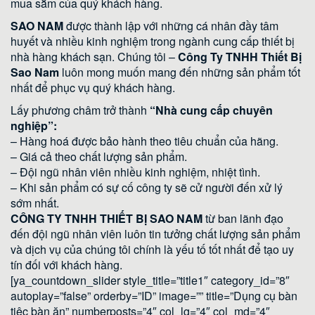
mua sắm của quý khách hàng.
SAO NAM
được thành lập với những cá nhân đầy tâm
huyết và nhiều kinh nghiệm trong ngành cung cấp thiết bị
nhà hàng khách sạn. Chúng tôi –
Công Ty TNHH Thiết Bị
Sao Nam
luôn mong muốn mang đến những sản phẩm tốt
nhất để phục vụ quý khách hàng.
Lấy phương châm trở thành
“Nhà cung cấp chuyên
nghiệp”:
– Hàng hoá được bảo hành theo tiêu chuẩn của hãng.
– Giá cả theo chất lượng sản phẩm.
– Đội ngũ nhân viên nhiều kinh nghiệm, nhiệt tình.
– Khi sản phẩm có sự cố công ty sẽ cử người đến xử lý
sớm nhất.
CÔNG TY TNHH THIẾT BỊ SAO NAM
từ ban lãnh đạo
đến đội ngũ nhân viên luôn tin tưởng chất lượng sản phẩm
và dịch vụ của chúng tôi chính là yếu tố tốt nhất để tạo uy
tín đối với khách hàng.
[ya_countdown_slider style_title=”title1″ category_id=”8″
autoplay=”false” orderby=”ID” image=”” title=”Dụng cụ bàn
tiệc bàn ăn” numberposts=”4″ col_lg=”4″ col_md=”4″