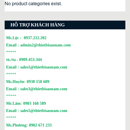
No product categories exist.
HỖ TRỢ KHÁCH HÀNG
Ms.Lộc :
0937.212.202
Email :
admin2@thietbisaonam.com
*****
0909.453.344
Ms.Nhi :
Email :
sales1@thietbisaonam.com
*****
Ms.Huyền:
0938 158 689
Email :
sales3@thietbisaonam.com
*****
Mr.Lâm:
0903 168 589
Email :
sales5@thietbisaonam.com
*****
Ms.Phương:
0902 671 233