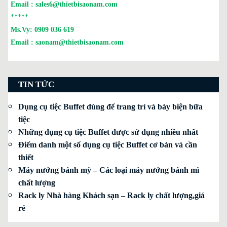
Email :
sales6@thietbisaonam.com
*****
Ms.Vy:
0909 036 619
Email :
saonam@thietbisaonam.com
TIN TỨC
Dụng cụ tiệc Buffet dùng để trang trí và bày biện bữa
tiệc
Những dụng cụ tiệc Buffet được sử dụng nhiều nhất
Điểm danh một số dụng cụ tiệc Buffet cơ bản và cần
thiết
Máy nướng bánh mỳ – Các loại máy nướng bánh mì
chất lượng
Rack ly Nhà hàng Khách sạn – Rack ly chất lượng,giá
rẻ